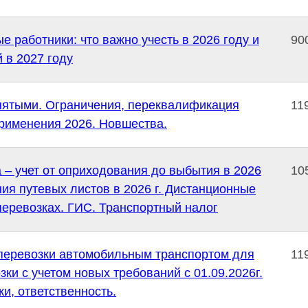
 работники: что важно учесть в 2026 году и
90
 в 2027 году
нятыми. Ограничения, переквалификация
11
Лектор: Кузьминых Артем Евгеньевич
применения 2026. Новшества.
19.08.2026 - 23.08.2026
Сочи Налоговый интенсив в Сочи: как пережить НДС на
 – учет от оприходования до выбытия в 2026
10
УСН, амнистию дробления и новые проверки без потерь
для компании
ия путевых листов в 2026 г. Дистанционные
еревозках. ГИС. Транспортный налог
посмотреть программу семинара
перевозки автомобильным транспортом для
11
зки с учетом новых требований с 01.09.2026г.
ки, ответственность.