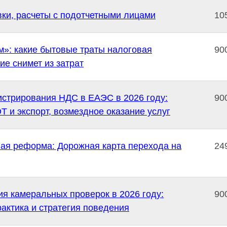
ки, расчеты с подотчетными лицами
10
»: какие бытовые траты налоговая
90
ие снимет из затрат
стрирования НДС в ЕАЭС в 2026 году:
90
 и экспорт, возмездное оказание услуг
ая реформа: Дорожная карта перехода на
24
я камеральных проверок в 2026 году:
90
рактика и стратегия поведения