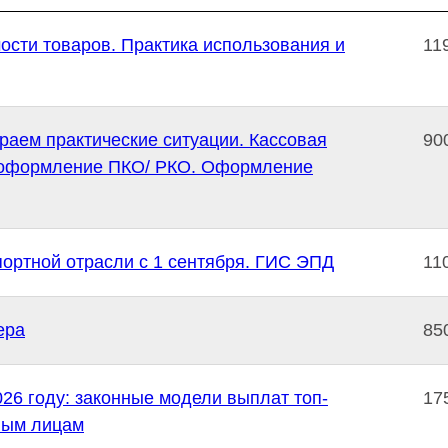
сти товаров. Практика использования и
11
раем практические ситуации. Кассовая
90
 оформление ПКО/ РКО. Оформление
ортной отрасли с 1 сентября. ГИС ЭПД
11
ера
85
026 году: законные модели выплат топ-
17
ным лицам