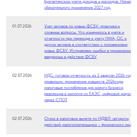
бухгалтерском учете доходов и расходов. Начало
обязательного применения 2027 год.
01.07.2026
Учет активов по новым ФСБУ: практика и
сложные вопросы. Что изменилось в учете и
отчетности при переходе к учету НМА, ОС и
других активов в соответствии с положениями
новых ФСБУ. Исправляем ошибки в применении
введенных в действие ФСБУ
02.07.2026
НДС: готовим отчетность за 2 квартал 2026 года
правильно: применение новшеств 2026года,
налоговые послабления для малого бизнеса,
революция в импорте из ЕАЭС, цифровой надзор
через СПОТ
02.07.2026
Отказ в налоговом вычете по НДФЛ: алгоритм
действий налогоплательщика – физического лица