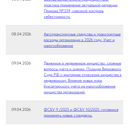
практика применение актуальной редакции
Приказа №334, сквозной контроль
себестоимости.
08.04.2026
Автотранспортные средства и транспортные
расходы организации в 2026 году -Учет и
налогообложение
09.04.2026
Движимое и недвижимое имущество: сложные
вопросы учета и оценки. Позиция Верховного
Суда РФ о критериях отнесения имущества к
недвижимому. Влияние новых норм
бухгалтерского учёта на налогообложение
имущества организаций.
09.04.2026
ФСБУ 9 /2025 и ФСБУ 10/2025: готовимся
применять новые стандарты.