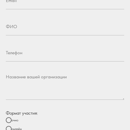
Формат участия:
очно
онлайн