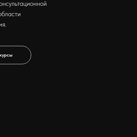
консультационной
области
ия.
 курсы