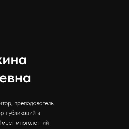
кина
евна
тор, преподаватель
ор публикаций в
Имеет многолетний