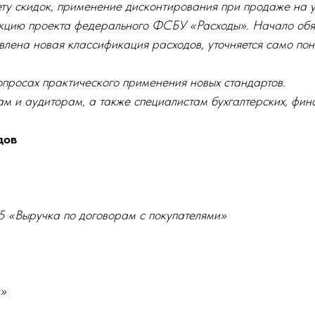
чету скидок, применение дисконтирования при продаже на у
кцию проекта федерального ФСБУ «Расходы». Начало об
авлена новая классификация расходов, уточняется само по
просах практического применения новых стандартов.
м и аудиторам, а также специалистам бухгалтерских, фин
дов
«Выручка по договорам с покупателями»
и»