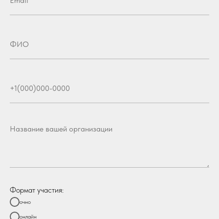
Формат участия:
очно
онлайн