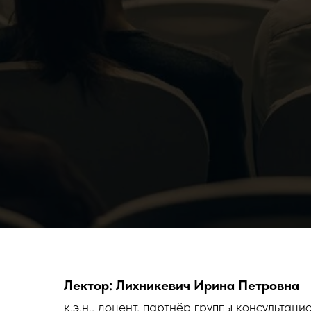
Лектор: Лихникевич Ирина Петровна
к.э.н., доцент, партнёр группы консульта