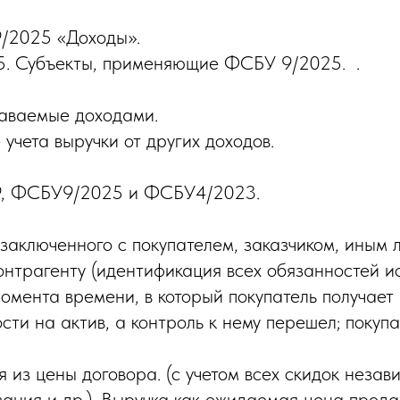
9/2025 «Доходы».
. Субъекты, применяющие ФСБУ 9/2025. .
наваемые доходами.
учета выручки от других доходов.
9, ФСБУ9/2025 и ФСБУ4/2023.
заключенного с покупателем, заказчиком, иным 
нтрагенту (идентификация всех обязанностей ис
мента времени, в который покупатель получает
сти на актив, а контроль к нему перешел; покуп
из цены договора. (с учетом всех скидок незав
ния и др.). Выручка как ожидаемая цена прода