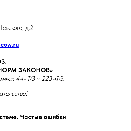
евского, д.2
scow.ru
З.
НОРМ ЗАКОНОВ»
рамках 44-ФЗ и 223-ФЗ.
ательства!
истеме. Частые ошибки