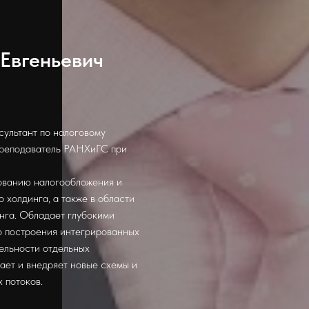
 Евгеньевич
сультант по налоговому
преподаватель РАНХиГС при
ованию налогообложения и
 холдинга, а также в области
нга. Обладает глубокими
о построения интегрированных
тельности отдельных
ает и внедряет новые схемы и
 потоков.