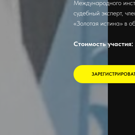
Международного инсти
судебный эксперт, ч
«Золотая истина» в об
Стоимость участия:
ЗАРЕГИСТРИРОВА