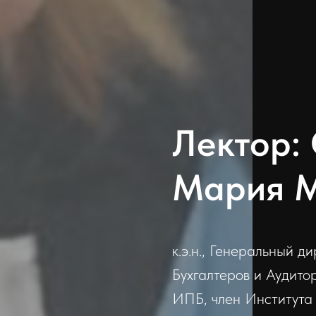
Лектор:
Мария М
к.э.н., Генеральный 
Бухгалтеров и Аудито
ИПБ, член Института 