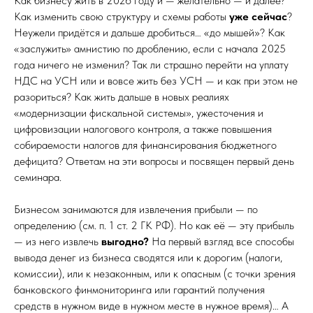
Как бизнесу жить в 2026 году и — желательно — и далее?
Как изменить свою структуру и схемы работы
уже сейчас
?
Неужели придётся и дальше дробиться… «до мышей»? Как
«заслужить» амнистию по дроблению, если с начала 2025
года ничего не изменил? Так ли страшно перейти на уплату
НДС на УСН или и вовсе жить без УСН — и как при этом не
разориться? Как жить дальше в новых реалиях
«модернизации фискальной системы», ужесточения и
цифровизации налогового контроля, а также повышения
собираемости налогов для финансирования бюджетного
дефицита? Ответам на эти вопросы и посвящен первый день
семинара.
Бизнесом занимаются для извлечения прибыли — по
определению (см. п. 1 ст. 2 ГК РФ). Но как её — эту прибыль
— из него извлечь
выгодно?
На первый взгляд все способы
вывода денег из бизнеса сводятся или к дорогим (налоги,
комиссии), или к незаконным, или к опасным (с точки зрения
банковского финмониторинга или гарантий получения
средств в нужном виде в нужном месте в нужное время)… А