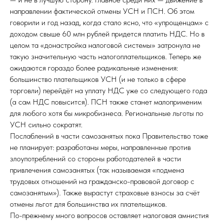
направлении фактической отмены УСН и ПСН. Об этом
говорили и год назад, когда стало ясно, что «упрощенцам» с
доходом свыше 60 млн рублей придется платить НДС. Но в
целом та «донастройка налоговой системы» затронула не
такую значительную часть налогоплательщиков. Теперь же
ожидаются гораздо более радикальные изменения:
большинство плательщиков УСН (и не только в сфере
торговли) перейдёт на уплату НДС уже со следующего года
(а сам НДС повысится). ПСН также станет малоприменим
для любого хотя бы микробизнеса. Региональные льготы по
УСН сильно сократят.
Послаблений в части самозанятых пока Правительство тоже
не планирует: разработаны меры, направленные против
злоупотреблений со стороны работодателей в части
привлечения самозанятых (так называемая «подмена
трудовых отношений на гражданско-правовой договор с
самозанятым»). Также вырастут страховые взносы за счёт
отмены льгот для большинства их плательщиков.
По-прежнему много вопросов оставляет налоговая амнистия