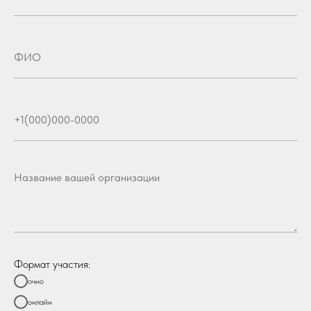
Формат участия:
очно
онлайн