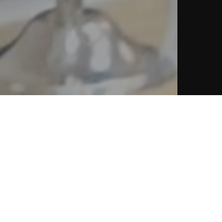
х документооборота и ведения первично