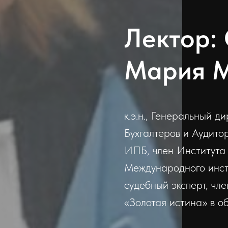
Лектор:
Мария М
к.э.н., Генеральный 
Бухгалтеров и Аудито
ИПБ, член Института 
Международного инсти
судебный эксперт, ч
«Золотая истина» в об