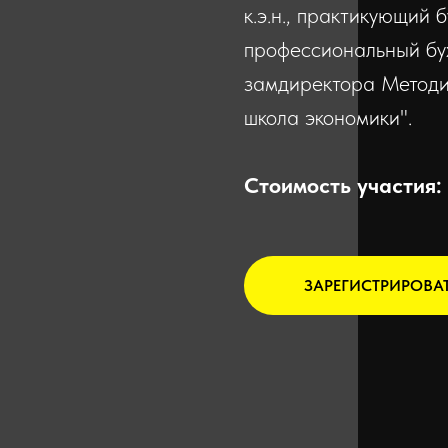
к.э.н., практикующий 
профессиональный бу
замдиректора Метод
школа экономики".
Стоимость участия:
ЗАРЕГИСТРИРОВА