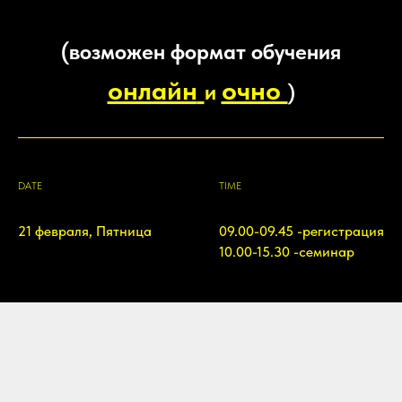
(возможен формат обучения
онлайн
очно
и
)
DATE
TIME
21 февраля, Пятница
09.00-09.45 -регистрация
10.00-15.30 -семинар