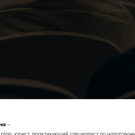
на
–
k plan, юрист, практикующий специалист по налогово