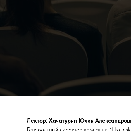
Лектор: Хачатурян Юлия Александров
Генеральный директор компании Nika, ris