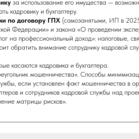
нику
за использование его имущества — возмож
ть кадровику и бухгалтеру.
ми по договору ГПХ
(самозанятыми, ИП в 2025-20
ской Федерации» и закона «О проведении экспе
ог на профессиональный доход»: налоговые, св
оит обратить внимание сотруднику кадровой сл
рые касаются кадровика и бухгалтера.
еугольник мошенничества». Способы минимизац
лужбы, если установлен факт мошенничества в о
теров и сотрудников кадровой службы над проек
ление матрицы рисков».