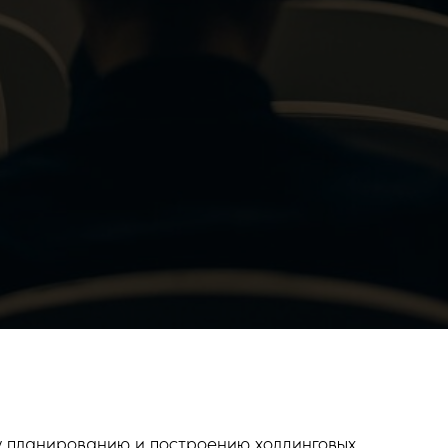
му планированию и построению холдинговых