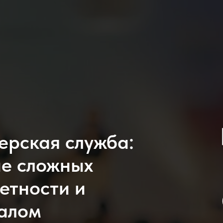
ерская служба:
е сложных
четности и
алом