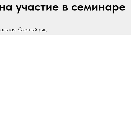
на участие в семинаре
ральная, Охотный ряд,
инии, д. 2,
20.11.2025
Кадровая и бухгалтерская слу
отчетности и управления перс