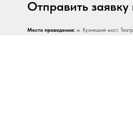
Отправить заявку 
Место проведения:
м. Кузнецкий мост, Теат
Трубная, Площадь Революции, ул. Петровские л
отель"Будапешт"
Формат участия:
очно / онлайн