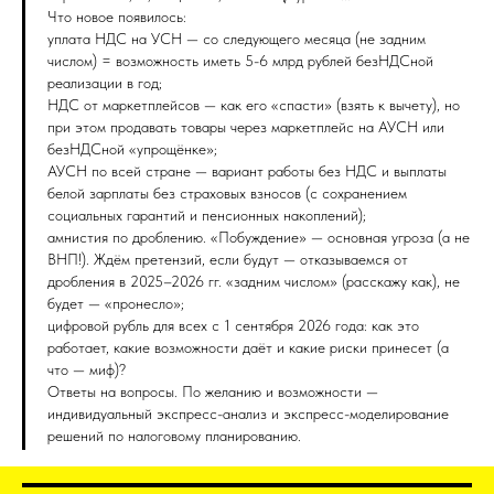
Что новое появилось:
уплата НДС на УСН — со следующего месяца (не задним
числом) = возможность иметь 5-6 млрд рублей безНДСной
реализации в год;
НДС от маркетплейсов — как его «спасти» (взять к вычету), но
при этом продавать товары через маркетплейс на АУСН или
безНДСной «упрощёнке»;
АУСН по всей стране — вариант работы без НДС и выплаты
белой зарплаты без страховых взносов (с сохранением
социальных гарантий и пенсионных накоплений);
амнистия по дроблению. «Побуждение» — основная угроза (а не
ВНП!). Ждём претензий, если будут — отказываемся от
дробления в 2025–2026 гг. «задним числом» (расскажу как), не
будет — «пронесло»;
цифровой рубль для всех с 1 сентября 2026 года: как это
работает, какие возможности даёт и какие риски принесет (а
что — миф)?
Ответы на вопросы. По желанию и возможности —
индивидуальный экспресс-анализ и экспресс-моделирование
решений по налоговому планированию.