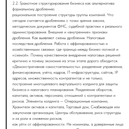
2.2. Грамотное структурирование бизнеса как альтернатива
формальному дроблению:
рациональное построение структуры группы компаний. Что
сегодня считается дроблением с точки зрения закона,
методических документов ФНС, судебной практики и реального
администрирования. Внешние и «внутренние» признаки
дробления. Как выявляют схемы дробления. Налоговые
последствия дробления. Работа с аффилированностью и
хозяйственными связями: где граница между бизнес-логикой и
«схемой». Почему качественное внедрение налоговых решений
критично и почему экономия на этом этапе дорого обходится.
«Демонстративная самостоятельность»: разделение управления,
финансирования, учёта, кадров, IT-инфраструктуры, сайтов, IP
адресов, множественность контрагентов и не только;
построение многоцелевого виртуального холдинга для защиты
бизнеса и налогового планирования. Разделение оборотов,
капитала, активов, персонала, отношений с контрагентами и
рисков. Элементы холдинга — Операционные компании,
Хранители активов и капитала, Торговый дом, Снабжающая или
закупочная организация, Центры обслуживания, риск-структуры
и их роли в снижении рисков;
как уйти от аффилированности. Не номиналы, а доверенные лица