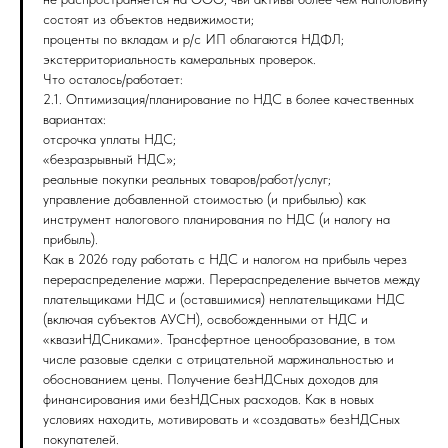
состоят из объектов недвижимости;
проценты по вкладам и р/с ИП облагаются НДФЛ;
экстерриториальность камеральных проверок.
Что осталось/работает:
2.1. Оптимизация/планирование по НДС в более качественных
вариантах:
отсрочка уплаты НДС;
«безразрывный НДС»;
реальные покупки реальных товаров/работ/услуг;
управление добавленной стоимостью (и прибылью) как
инструмент налогового планирования по НДС (и налогу на
прибыль).
Как в 2026 году работать с НДС и налогом на прибыль через
перераспределение маржи. Перераспределение вычетов между
плательщиками НДС и (оставшимися) неплательщиками НДС
(включая субъектов АУСН), освобожденными от НДС и
«квазиНДСниками». Трансфертное ценообразование, в том
числе разовые сделки с отрицательной маржинальностью и
обоснованием цены. Получение безНДСных доходов для
финансирования ими безНДСных расходов. Как в новых
условиях находить, мотивировать и «создавать» безНДСных
покупателей.