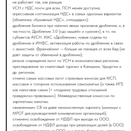
не работает так, как раньше:
УСН с НДС почти для всех, ПСН менее доступна;
агрессивная «оптимизация НДС» в самых одиозных вариантах
(обналичка, «бумажный НДС», «площадки»);
дробление бизнеса при наличии явных признаков дробления, и, в
частности, Дробление 3.0 («до мышей» и «умное»), в т.ч. на
субъектов АУСН. ИАС «Дробление», новые отделы по
дроблению в ИНФС, активизация работы по дроблению в связи
с амнистией. Франчайзинг — больше не панацея от всех бед (не
даёт защиты от обвинений в дроблении);
резкое сокращение льгот по УСН в низконалоговых регионах,
преследование за «налоговый туризм» в Калмыкии, Удмуртии и
др. регионах;
отмена самых массовых льгот страховым взносам для МСП;
массовое и топорное использование самозанятых (а также ИП)
как налоговая схема (= «подмена трудовых отношений
гражданско-правовыми»). Межведомственные комиссии по
зарплатным налогам;
«вмененные» СВ на даже неначисленную зарплату (минимум с
МРОТ для руководителей коммерческих организаций);
отменено освобождение от НДФЛ при выходе из ООО;
освобождение от НДФЛ дохода при реализации долей (в ООО)
не распространяется на ООО, чьи активы более чем наполовину