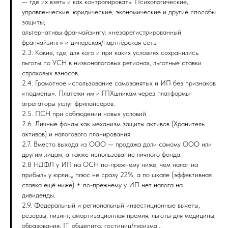
— где их взять и как контролировать. Психологические,
управленческие, юридические, экономические и другие способы
защиты;
альтернативы франчайзингу: «незарегистрированный
франчайзинг» и дилерская/партнёрская сеть.
2.3. Какие, где, для кого и при каких условиях сохранились
льготы по УСН в низконалоговых регионах, льготные ставки
страховых взносов.
2.4. Грамотное использование самозанятых и ИП без признаков
«подмены». Платежи им и ГПХшникам через платформы-
агрегаторы услуг фрилансеров.
2.5. ПСН при соблюдении новых условий.
2.6. Личные фонды как механизм защиты активов (Хранитель
активов) и налогового планирования.
2.7. Вместо выхода из ООО — продажа доли самому ООО или
другим лицам, а также использование личного фонда.
2.8 НДФЛ у ИП на ОСН по-прежнему ниже, чем налог на
прибыль у юрлиц, плюс не сразу 22%, а по шкале (эффективная
ставка ещё ниже) + по-прежнему у ИП нет налога на
дивиденды.
2.9. Федеральный и региональный инвестиционные вычеты,
резервы, лизинг, амортизационная премия, льготы для медицины,
образования, IT, общепита, гостиниц/туризма...