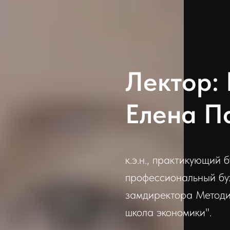
Лектор:
Елена П
к.э.н., практикующий 
профессиональный бу
замдиректора Метод
школа экономики".