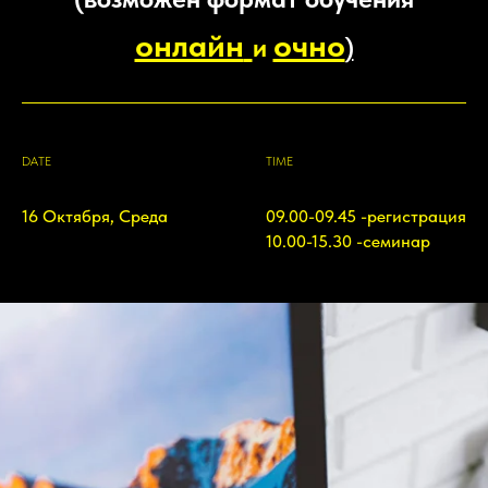
онлайн
очно
и
)
DATE
TIME
16 Октября, Среда
09.00-09.45 -регистрация
10.00-15.30 -семинар