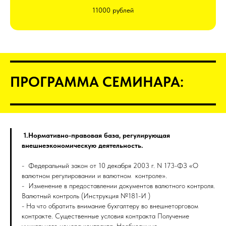
11000 рублей
ПРОГРАММА СЕМИНАРА:
1.Нормативно-правовая база, регулирующая
внешнеэкономическую деятельность.
- Федеральный закон от 10 декабря 2003 г. N 173-ФЗ «О
валютном регулировании и валютном контроле».
- Изменение в предоставлении документов валютного контроля.
Валютный контроль (Инструкция №181-И )
- На что обратить внимание бухгалтеру во внешнеторговом
контракте. Существенные условия контракта Получение
уникального номера контракта. Необходимые