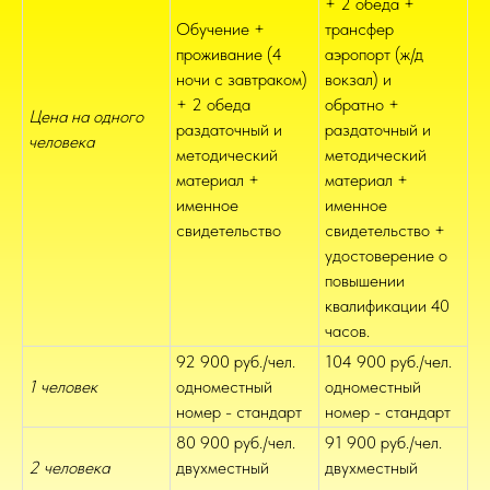
+ 2 обеда +
Обучение +
трансфер
проживание (4
аэропорт (ж/д
ночи с завтраком)
вокзал) и
+ 2 обеда
обратно +
Цена на одного
раздаточный и
раздаточный и
человека
методический
методический
материал +
материал +
именное
именное
свидетельство
свидетельство +
удостоверение о
повышении
квалификации 40
часов.
92 900 руб./чел.
104 900 руб./чел.
1 человек
одноместный
одноместный
номер - стандарт
номер - стандарт
80 900 руб./чел.
91 900 руб./чел.
2 человека
двухместный
двухместный