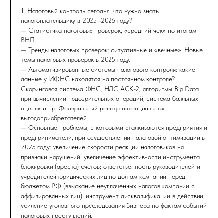
1. Налоговый контроль сегодня: что нужно знать
налогоплательщику в 2025 -2026 году?
— Статистика налоговых проверок, «средний чек» по итогам
ВНП.
— Тренды налоговых проверок: ситуативные и «вечные». Новые
темы налоговых проверок в 2025 году.
— Автоматизированные системы налогового контроля: какие
данные у ИФНС находятся на постоянном контроле?
Скоринговая система ФНС, НДС АСК-2, алгоритмы Big Data
при вычислении подозрительных операций, система балльных
оценок и пр. Федеральный реестр потенциальных
выгодоприобретателей.
— Основные проблемы, с которыми сталкиваются предприятия и
предприниматели, при осуществлении налоговой оптимизации в
2025 году: увеличение скорости реакции налоговиков на
признаки нарушений, увеличение эффективности инструмента
блокировки (ареста) счетов; ответственность руководителей и
учредителей юридических лиц по долгам компании перед
бюджетом РФ (взыскание неуплаченных налогов компании с
аффилированных лиц); инструмент дисквалификации в действии;
усиление уголовного преследования бизнеса по фактам событий
налоговых преступлений.